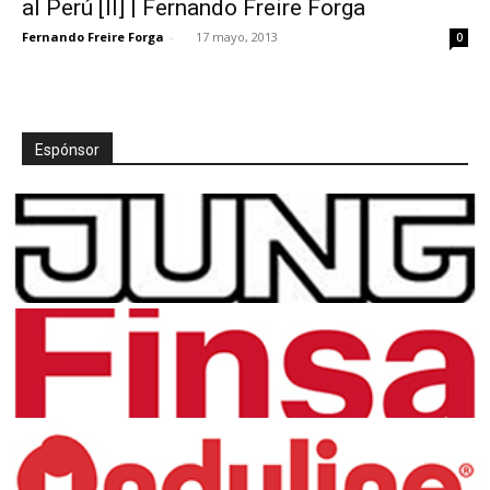
al Perú [II] | Fernando Freire Forga
Fernando Freire Forga
-
17 mayo, 2013
0
[:]
Espónsor