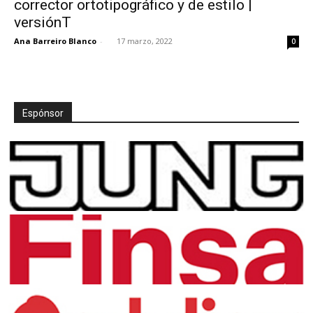
corrector ortotipográfico y de estilo |
versiónT
Ana Barreiro Blanco
-
17 marzo, 2022
0
[:]
Espónsor