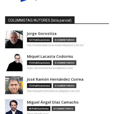
COLUMNISTAS/AUTORES (lista parcial)
Jorge Gorostiza
121 Publicaciones
0 COMENTARIOS
http://cinearquitecturaciudad.blogspot.com.es/
Miquel Lacasta Codorniu
113 Publicaciones
0 COMENTARIOS
https://axonometrica.wordpress.com/
José Ramón Hernández Correa
112 Publicaciones
0 COMENTARIOS
http://arquitectamoslocos.blogspot.com.es/
Miguel Ángel Díaz Camacho
95 Publicaciones
0 COMENTARIOS
https://madc.xyz/