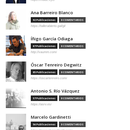
Ana Barreiro Blanco
92 Publicaciones
0 COMENTARIOS
https://tallerabierto.gal/gl/
Íñigo García Odiaga
87 Publicaciones
0 COMENTARIOS
http://vaumm.com/
Óscar Tenreiro Degwitz
85 Publicaciones
0 COMENTARIOS
https://oscartenreiro.com/
Antonio S. Río Vázquez
57 Publicaciones
0 COMENTARIOS
https://asrv.es/
Marcelo Gardinetti
56 Publicaciones
0 COMENTARIOS