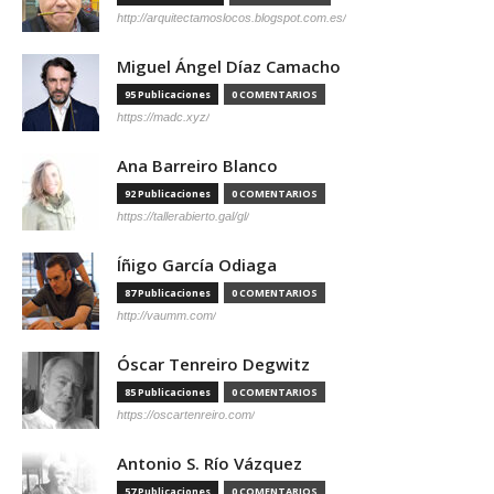
http://arquitectamoslocos.blogspot.com.es/
Miguel Ángel Díaz Camacho
95 Publicaciones
0 COMENTARIOS
https://madc.xyz/
Ana Barreiro Blanco
92 Publicaciones
0 COMENTARIOS
https://tallerabierto.gal/gl/
Íñigo García Odiaga
87 Publicaciones
0 COMENTARIOS
http://vaumm.com/
Óscar Tenreiro Degwitz
85 Publicaciones
0 COMENTARIOS
https://oscartenreiro.com/
Antonio S. Río Vázquez
57 Publicaciones
0 COMENTARIOS