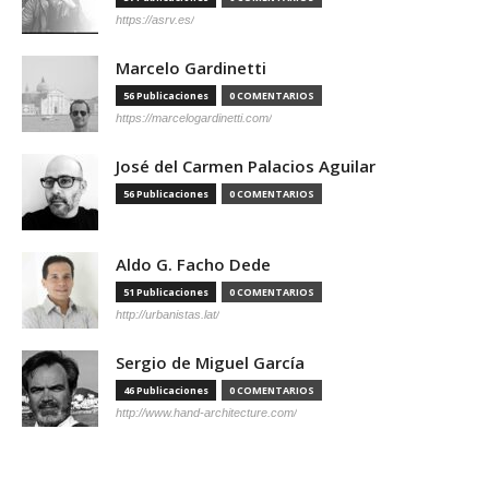
https://asrv.es/
Marcelo Gardinetti
56 Publicaciones
0 COMENTARIOS
https://marcelogardinetti.com/
José del Carmen Palacios Aguilar
56 Publicaciones
0 COMENTARIOS
Aldo G. Facho Dede
51 Publicaciones
0 COMENTARIOS
http://urbanistas.lat/
Sergio de Miguel García
46 Publicaciones
0 COMENTARIOS
http://www.hand-architecture.com/