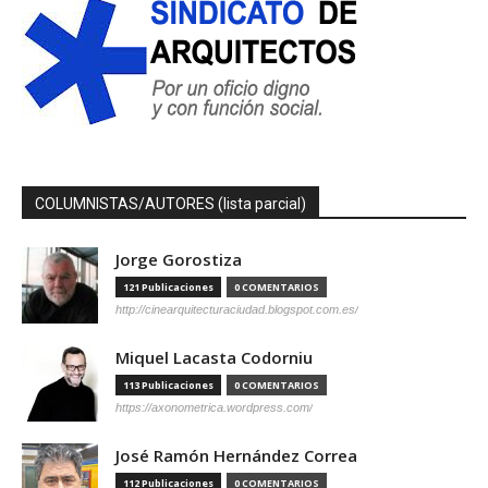
COLUMNISTAS/AUTORES (lista parcial)
Jorge Gorostiza
121 Publicaciones
0 COMENTARIOS
http://cinearquitecturaciudad.blogspot.com.es/
Miquel Lacasta Codorniu
113 Publicaciones
0 COMENTARIOS
https://axonometrica.wordpress.com/
José Ramón Hernández Correa
112 Publicaciones
0 COMENTARIOS