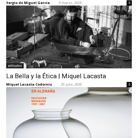
Sergio de Miguel García
-
9 marzo, 2026
0
[:]
artículos
La Bella y la Ética | Miquel Lacasta
Miquel Lacasta Codorniu
-
20 julio, 2020
0