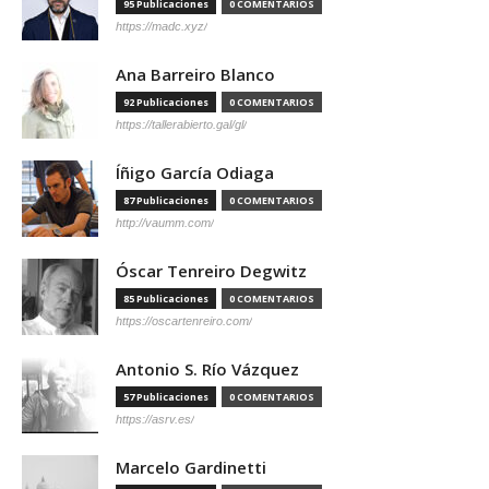
95 Publicaciones
0 COMENTARIOS
https://madc.xyz/
Ana Barreiro Blanco
92 Publicaciones
0 COMENTARIOS
https://tallerabierto.gal/gl/
Íñigo García Odiaga
87 Publicaciones
0 COMENTARIOS
http://vaumm.com/
Óscar Tenreiro Degwitz
85 Publicaciones
0 COMENTARIOS
https://oscartenreiro.com/
Antonio S. Río Vázquez
57 Publicaciones
0 COMENTARIOS
https://asrv.es/
Marcelo Gardinetti