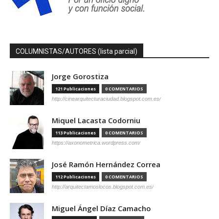
COLUMNISTAS/AUTORES (lista parcial)
Jorge Gorostiza
121 Publicaciones
0 COMENTARIOS
http://cinearquitecturaciudad.blogspot.com.es/
Miquel Lacasta Codorniu
113 Publicaciones
0 COMENTARIOS
https://axonometrica.wordpress.com/
José Ramón Hernández Correa
112 Publicaciones
0 COMENTARIOS
http://arquitectamoslocos.blogspot.com.es/
Miguel Ángel Díaz Camacho