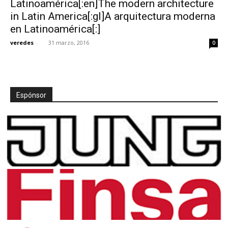
Latinoamérica[:en]The modern architecture
in Latin America[:gl]A arquitectura moderna
en Latinoamérica[:]
veredes
-
31 marzo, 2016
0
[:]
Espónsor