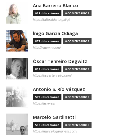
Ana Barreiro Blanco
92 Publicaciones
0 COMENTARIOS
https://tallerabierto.gal/gl/
Íñigo García Odiaga
87 Publicaciones
0 COMENTARIOS
http://vaumm.com/
Óscar Tenreiro Degwitz
85 Publicaciones
0 COMENTARIOS
https://oscartenreiro.com/
Antonio S. Río Vázquez
57 Publicaciones
0 COMENTARIOS
https://asrv.es/
Marcelo Gardinetti
56 Publicaciones
0 COMENTARIOS
https://marcelogardinetti.com/