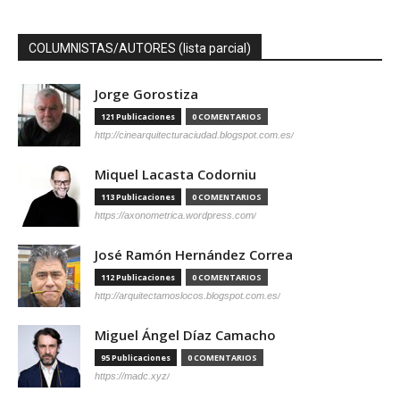
COLUMNISTAS/AUTORES (lista parcial)
Jorge Gorostiza
121 Publicaciones
0 COMENTARIOS
http://cinearquitecturaciudad.blogspot.com.es/
Miquel Lacasta Codorniu
113 Publicaciones
0 COMENTARIOS
https://axonometrica.wordpress.com/
José Ramón Hernández Correa
112 Publicaciones
0 COMENTARIOS
http://arquitectamoslocos.blogspot.com.es/
Miguel Ángel Díaz Camacho
95 Publicaciones
0 COMENTARIOS
https://madc.xyz/