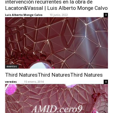
intervención recurrentes en la obra de
Lacaton&Vassal | Luis Alberto Monge Calvo
Luis Alberto Monge Calvo
-
10 junio, 2022
0
[:]
eventos
Third NaturesThird NaturesThird Natures
veredes
-
15 enero, 2014
0