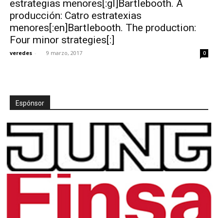
estrategias menores[:gl]Bartlebooth. A
producción: Catro estratexias
menores[:en]Bartlebooth. The production:
Four minor strategies[:]
veredes
-
9 marzo, 2017
0
[:]
Espónsor