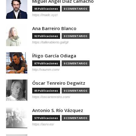
Miguel Ángel Díaz Camacho
95 Publicaciones
0 COMENTARIOS
https://madc.xyz/
Ana Barreiro Blanco
92 Publicaciones
0 COMENTARIOS
https://tallerabierto.gal/gl/
Íñigo García Odiaga
87 Publicaciones
0 COMENTARIOS
http://vaumm.com/
Óscar Tenreiro Degwitz
85 Publicaciones
0 COMENTARIOS
https://oscartenreiro.com/
Antonio S. Río Vázquez
57 Publicaciones
0 COMENTARIOS
https://asrv.es/