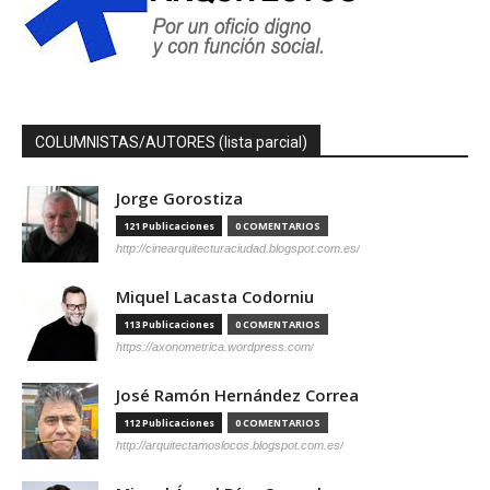
COLUMNISTAS/AUTORES (lista parcial)
Jorge Gorostiza
121 Publicaciones
0 COMENTARIOS
http://cinearquitecturaciudad.blogspot.com.es/
Miquel Lacasta Codorniu
113 Publicaciones
0 COMENTARIOS
https://axonometrica.wordpress.com/
José Ramón Hernández Correa
112 Publicaciones
0 COMENTARIOS
http://arquitectamoslocos.blogspot.com.es/