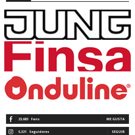
23,683
Fans
ME GUSTA
5,321
Seguidores
SEGUIR