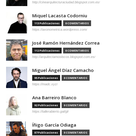
http://cinearquitecturaciudad.blogspot.com.es/
Miquel Lacasta Codorniu
113 Publicaciones
0 COMENTARIOS
https://axonometrica.wordpress.com/
José Ramón Hernández Correa
112 Publicaciones
0 COMENTARIOS
http://arquitectamoslocos.blogspot.com.es/
Miguel Ángel Díaz Camacho
95 Publicaciones
0 COMENTARIOS
https://madc.xyz/
Ana Barreiro Blanco
92 Publicaciones
0 COMENTARIOS
https://tallerabierto.gal/gl/
Íñigo García Odiaga
87 Publicaciones
0 COMENTARIOS