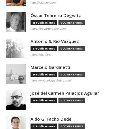
http://vaumm.com/
Óscar Tenreiro Degwitz
85 Publicaciones
0 COMENTARIOS
https://oscartenreiro.com/
Antonio S. Río Vázquez
57 Publicaciones
0 COMENTARIOS
https://asrv.es/
Marcelo Gardinetti
56 Publicaciones
0 COMENTARIOS
https://marcelogardinetti.com/
José del Carmen Palacios Aguilar
56 Publicaciones
0 COMENTARIOS
Aldo G. Facho Dede
51 Publicaciones
0 COMENTARIOS