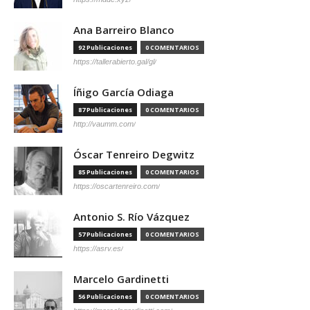
Ana Barreiro Blanco
92 Publicaciones
0 COMENTARIOS
https://tallerabierto.gal/gl/
Íñigo García Odiaga
87 Publicaciones
0 COMENTARIOS
http://vaumm.com/
Óscar Tenreiro Degwitz
85 Publicaciones
0 COMENTARIOS
https://oscartenreiro.com/
Antonio S. Río Vázquez
57 Publicaciones
0 COMENTARIOS
https://asrv.es/
Marcelo Gardinetti
56 Publicaciones
0 COMENTARIOS