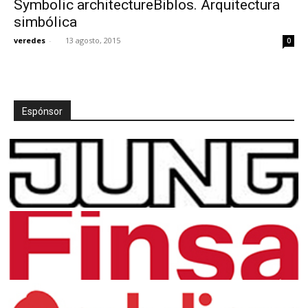
Symbolic architectureBiblos. Arquitectura
simbólica
veredes
-
13 agosto, 2015
0
[:]
Espónsor