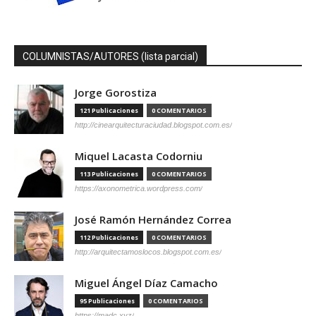
COLUMNISTAS/AUTORES (lista parcial)
Jorge Gorostiza
121 Publicaciones
0 COMENTARIOS
http://cinearquitecturaciudad.blogspot.com.es/
Miquel Lacasta Codorniu
113 Publicaciones
0 COMENTARIOS
https://axonometrica.wordpress.com/
José Ramón Hernández Correa
112 Publicaciones
0 COMENTARIOS
http://arquitectamoslocos.blogspot.com.es/
Miguel Ángel Díaz Camacho
95 Publicaciones
0 COMENTARIOS
https://madc.xyz/