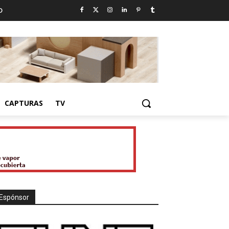
D
CAPTURAS
TV
Espónsor