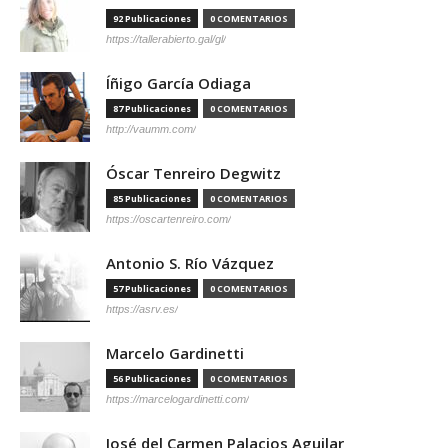
92 Publicaciones
0 COMENTARIOS
https://tallerabierto.gal/gl/
Íñigo García Odiaga
87 Publicaciones
0 COMENTARIOS
http://vaumm.com/
Óscar Tenreiro Degwitz
85 Publicaciones
0 COMENTARIOS
https://oscartenreiro.com/
Antonio S. Río Vázquez
57 Publicaciones
0 COMENTARIOS
https://asrv.es/
Marcelo Gardinetti
56 Publicaciones
0 COMENTARIOS
https://marcelogardinetti.com/
José del Carmen Palacios Aguilar