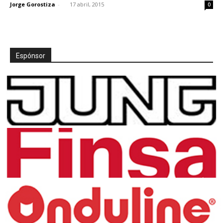
Jorge Gorostiza
-
17 abril, 2015
0
Espónsor
[:]