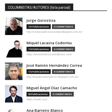
COLUMNISTAS/AUTORES (lista parcial)
Jorge Gorostiza
121 Publicaciones
0 COMENTARIOS
http://cinearquitecturaciudad.blogspot.com.es/
Miquel Lacasta Codorniu
113 Publicaciones
0 COMENTARIOS
https://axonometrica.wordpress.com/
José Ramón Hernández Correa
112 Publicaciones
0 COMENTARIOS
http://arquitectamoslocos.blogspot.com.es/
Miguel Ángel Díaz Camacho
95 Publicaciones
0 COMENTARIOS
https://madc.xyz/
Ana Barreiro Blanco