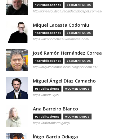
121 Publicaciones
0 COMENTARIOS
http://cinearquitecturaciudad.blogspot.com.es/
Miquel Lacasta Codorniu
113 Publicaciones
0 COMENTARIOS
https://axonometrica.wordpress.com/
José Ramón Hernández Correa
112 Publicaciones
0 COMENTARIOS
http://arquitectamoslocos.blogspot.com.es/
Miguel Ángel Díaz Camacho
95 Publicaciones
0 COMENTARIOS
https://madc.xyz/
Ana Barreiro Blanco
92 Publicaciones
0 COMENTARIOS
https://tallerabierto.gal/gl/
Íñigo García Odiaga