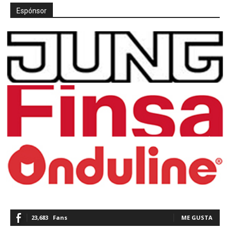
Espónsor
23,683
Fans
ME GUSTA