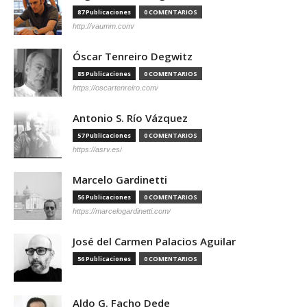
87 Publicaciones
0 COMENTARIOS
http://vaumm.com/
Óscar Tenreiro Degwitz
85 Publicaciones
0 COMENTARIOS
https://oscartenreiro.com/
Antonio S. Río Vázquez
57 Publicaciones
0 COMENTARIOS
https://asrv.es/
Marcelo Gardinetti
56 Publicaciones
0 COMENTARIOS
https://marcelogardinetti.com/
José del Carmen Palacios Aguilar
56 Publicaciones
0 COMENTARIOS
Aldo G. Facho Dede