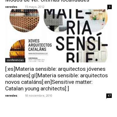
veredes
-
15 mayo, 2012
3
conferencias
[:es]Materia sensible: arquitectos jóvenes
catalanes[:gl]Materia sensible: arquitectos
novos cataláns[:en]Sensitive matter:
Catalan young architects[:]
veredes
-
18 noviembre, 2010
47