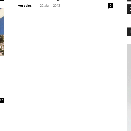
veredes
-
22 abril, 2013
0
37