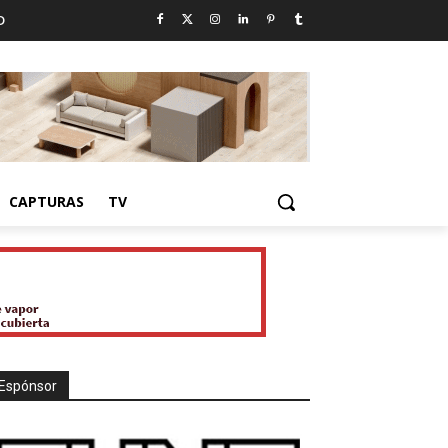
D
CAPTURAS
TV
Espónsor