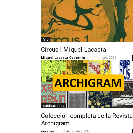
faro
Circus | Miquel Lacasta
Miquel Lacasta Codorniu
-
14 mayo, 2021
publicaciones
Colección completa de la Revista
Archigram
veredes
-
1 diciembre, 2020