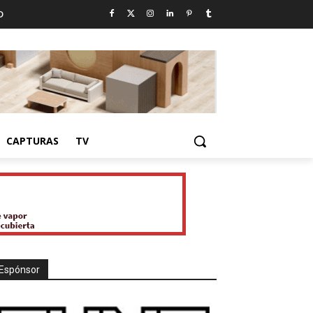
D
CAPTURAS
TV
Espónsor