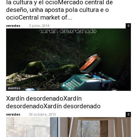
la cultura y el ocioMercado central de
deseño, unha aposta pola cultura e o
ocioCentral market of...
veredes
-
3 junio, 2014
0
[:]
eventos
Xardín desordenadoXardín
desordenadoXardín desordenado
veredes
-
30 octubre, 2013
0