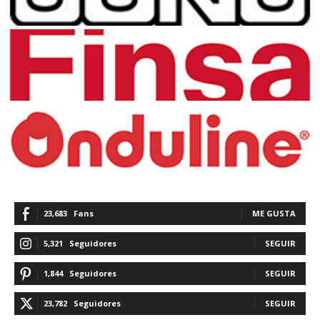
23,683
Fans
ME GUSTA
5,321
Seguidores
SEGUIR
1,844
Seguidores
SEGUIR
23,782
Seguidores
SEGUIR