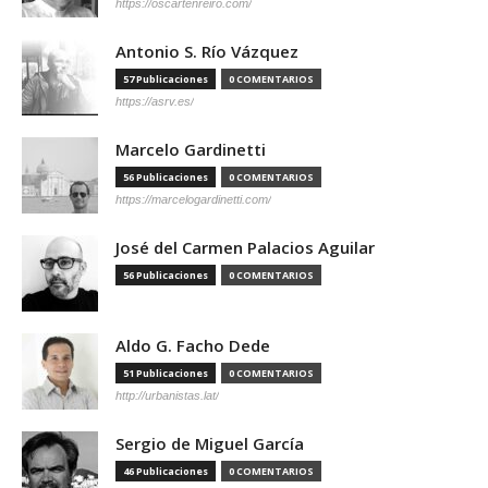
https://oscartenreiro.com/
Antonio S. Río Vázquez
57 Publicaciones
0 COMENTARIOS
https://asrv.es/
Marcelo Gardinetti
56 Publicaciones
0 COMENTARIOS
https://marcelogardinetti.com/
José del Carmen Palacios Aguilar
56 Publicaciones
0 COMENTARIOS
Aldo G. Facho Dede
51 Publicaciones
0 COMENTARIOS
http://urbanistas.lat/
Sergio de Miguel García
46 Publicaciones
0 COMENTARIOS