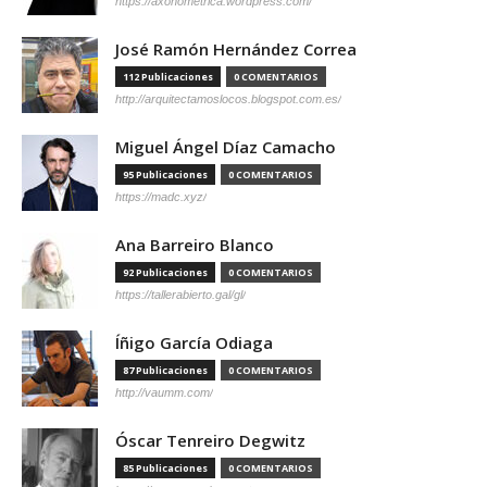
https://axonometrica.wordpress.com/
José Ramón Hernández Correa
112 Publicaciones
0 COMENTARIOS
http://arquitectamoslocos.blogspot.com.es/
Miguel Ángel Díaz Camacho
95 Publicaciones
0 COMENTARIOS
https://madc.xyz/
Ana Barreiro Blanco
92 Publicaciones
0 COMENTARIOS
https://tallerabierto.gal/gl/
Íñigo García Odiaga
87 Publicaciones
0 COMENTARIOS
http://vaumm.com/
Óscar Tenreiro Degwitz
85 Publicaciones
0 COMENTARIOS