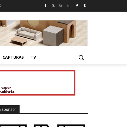
D
CAPTURAS
TV
Espónsor