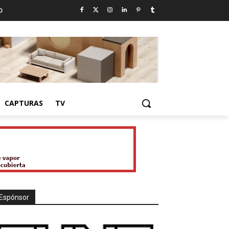
D
CAPTURAS
TV
Espónsor