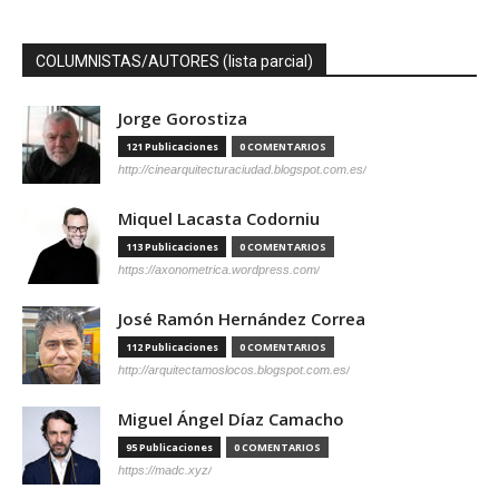
COLUMNISTAS/AUTORES (lista parcial)
Jorge Gorostiza
121 Publicaciones
0 COMENTARIOS
http://cinearquitecturaciudad.blogspot.com.es/
Miquel Lacasta Codorniu
113 Publicaciones
0 COMENTARIOS
https://axonometrica.wordpress.com/
José Ramón Hernández Correa
112 Publicaciones
0 COMENTARIOS
http://arquitectamoslocos.blogspot.com.es/
Miguel Ángel Díaz Camacho
95 Publicaciones
0 COMENTARIOS
https://madc.xyz/