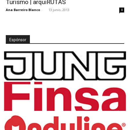
Turismo | arquiRUTAS
Ana Barreiro Blanco
-
13 junio, 2013
0
[:]
Espónsor