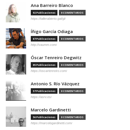
Ana Barreiro Blanco
92 Publicaciones
0 COMENTARIOS
https://tallerabierto.gal/gl/
Íñigo García Odiaga
87 Publicaciones
0 COMENTARIOS
http://vaumm.com/
Óscar Tenreiro Degwitz
85 Publicaciones
0 COMENTARIOS
https://oscartenreiro.com/
Antonio S. Río Vázquez
57 Publicaciones
0 COMENTARIOS
https://asrv.es/
Marcelo Gardinetti
56 Publicaciones
0 COMENTARIOS
https://marcelogardinetti.com/