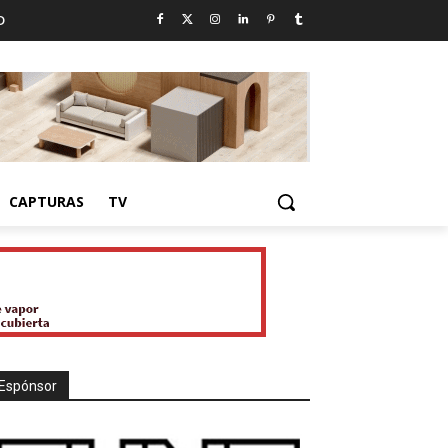
D
CAPTURAS
TV
Espónsor