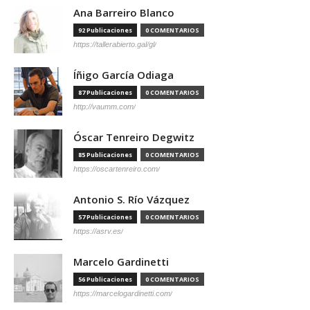
Ana Barreiro Blanco
92 Publicaciones
0 COMENTARIOS
https://tallerabierto.gal/gl/
Íñigo García Odiaga
87 Publicaciones
0 COMENTARIOS
http://vaumm.com/
Óscar Tenreiro Degwitz
85 Publicaciones
0 COMENTARIOS
https://oscartenreiro.com/
Antonio S. Río Vázquez
57 Publicaciones
0 COMENTARIOS
https://asrv.es/
Marcelo Gardinetti
56 Publicaciones
0 COMENTARIOS
https://marcelogardinetti.com/