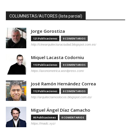
COLUMNISTAS/AUTORES (lista parcial)
Jorge Gorostiza
121 Publicaciones
0 COMENTARIOS
http://cinearquitecturaciudad.blogspot.com.es/
Miquel Lacasta Codorniu
113 Publicaciones
0 COMENTARIOS
https://axonometrica.wordpress.com/
José Ramón Hernández Correa
112 Publicaciones
0 COMENTARIOS
http://arquitectamoslocos.blogspot.com.es/
Miguel Ángel Díaz Camacho
95 Publicaciones
0 COMENTARIOS
https://madc.xyz/