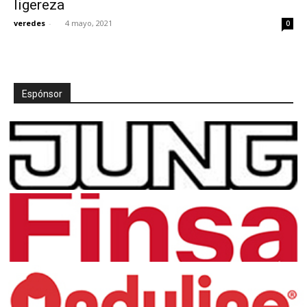
ligereza
veredes
-
4 mayo, 2021
0
[:]
Espónsor