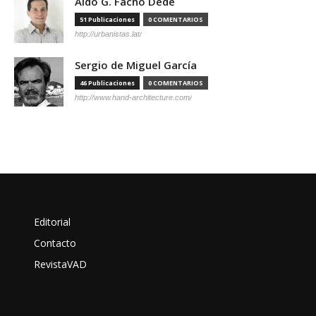
Aldo G. Facho Dede
51 Publicaciones
0 COMENTARIOS
http://urbanistas.lat/
Sergio de Miguel García
46 Publicaciones
0 COMENTARIOS
http://www.hand-architecture.com/
Editorial
Contacto
RevistaVAD