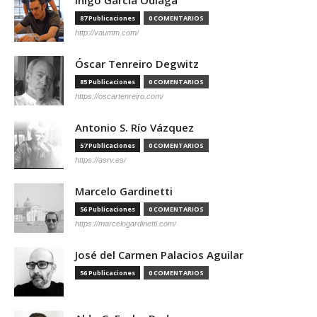
87 Publicaciones
0 COMENTARIOS
http://vaumm.com/
Óscar Tenreiro Degwitz
85 Publicaciones
0 COMENTARIOS
https://oscartenreiro.com/
Antonio S. Río Vázquez
57 Publicaciones
0 COMENTARIOS
https://asrv.es/
Marcelo Gardinetti
56 Publicaciones
0 COMENTARIOS
https://marcelogardinetti.com/
José del Carmen Palacios Aguilar
56 Publicaciones
0 COMENTARIOS