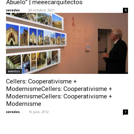
Abuelo” | meeecarquitectos
veredes
-
20 octubre, 2021
0
[:]
eventos
Cellers: Cooperativisme +
ModernismeCellers: Cooperativisme +
ModernismeCellers: Cooperativisme +
Modernisme
veredes
-
10 julio, 2012
1