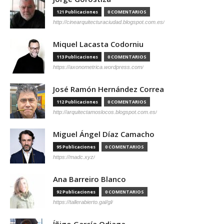
121 Publicaciones
0 COMENTARIOS
http://cinearquitecturaciudad.blogspot.com.es/
Miquel Lacasta Codorniu
113 Publicaciones
0 COMENTARIOS
https://axonometrica.wordpress.com/
José Ramón Hernández Correa
112 Publicaciones
0 COMENTARIOS
http://arquitectamoslocos.blogspot.com.es/
Miguel Ángel Díaz Camacho
95 Publicaciones
0 COMENTARIOS
https://madc.xyz/
Ana Barreiro Blanco
92 Publicaciones
0 COMENTARIOS
https://tallerabierto.gal/gl/
Íñigo García Odiaga