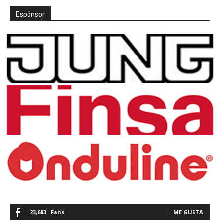
Espónsor
23,683
Fans
ME GUSTA