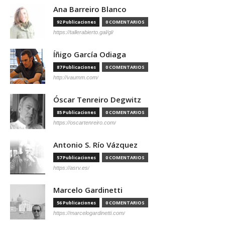
Ana Barreiro Blanco
92 Publicaciones
0 COMENTARIOS
https://tallerabierto.gal/gl/
Íñigo García Odiaga
87 Publicaciones
0 COMENTARIOS
http://vaumm.com/
Óscar Tenreiro Degwitz
85 Publicaciones
0 COMENTARIOS
https://oscartenreiro.com/
Antonio S. Río Vázquez
57 Publicaciones
0 COMENTARIOS
https://asrv.es/
Marcelo Gardinetti
56 Publicaciones
0 COMENTARIOS
https://marcelogardinetti.com/