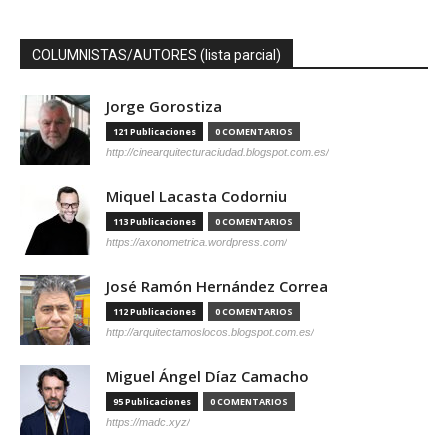
COLUMNISTAS/AUTORES (lista parcial)
Jorge Gorostiza
121 Publicaciones
0 COMENTARIOS
http://cinearquitecturaciudad.blogspot.com.es/
Miquel Lacasta Codorniu
113 Publicaciones
0 COMENTARIOS
https://axonometrica.wordpress.com/
José Ramón Hernández Correa
112 Publicaciones
0 COMENTARIOS
http://arquitectamoslocos.blogspot.com.es/
Miguel Ángel Díaz Camacho
95 Publicaciones
0 COMENTARIOS
https://madc.xyz/