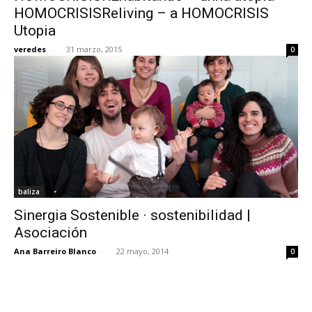
HOMOCRISISReliving – a HOMOCRISIS
Utopia
veredes
-
31 marzo, 2015
0
baliza
Sinergia Sostenible · sostenibilidad |
Asociación
Ana Barreiro Blanco
-
22 mayo, 2014
0