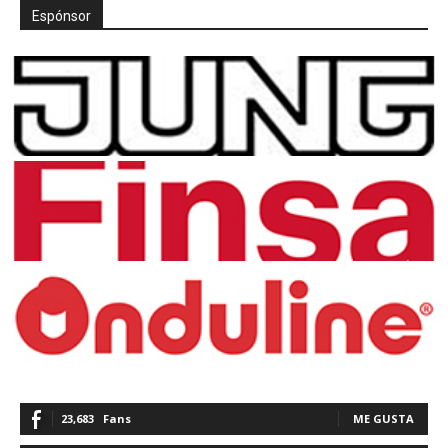
Espónsor
23,683
Fans
ME GUSTA