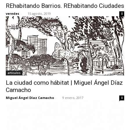
REhabitando Barrios. REhabitando Ciudades
veredes
-
15 agosto, 2019
0
[:]
artículos
La ciudad como hábitat | Miguel Ángel Díaz
Camacho
Miguel Ángel Díaz Camacho
-
9 enero, 2017
0