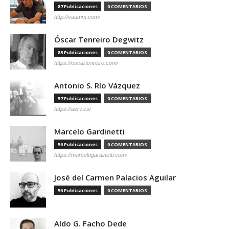
87 Publicaciones
0 COMENTARIOS
http://vaumm.com/
Óscar Tenreiro Degwitz
85 Publicaciones
0 COMENTARIOS
https://oscartenreiro.com/
Antonio S. Río Vázquez
57 Publicaciones
0 COMENTARIOS
https://asrv.es/
Marcelo Gardinetti
56 Publicaciones
0 COMENTARIOS
https://marcelogardinetti.com/
José del Carmen Palacios Aguilar
56 Publicaciones
0 COMENTARIOS
Aldo G. Facho Dede