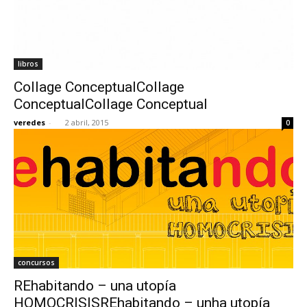
libros
Collage ConceptualCollage
ConceptualCollage Conceptual
veredes
-
2 abril, 2015
0
concursos
REhabitando – una utopía
HOMOCRISISREhabitando – unha utopía