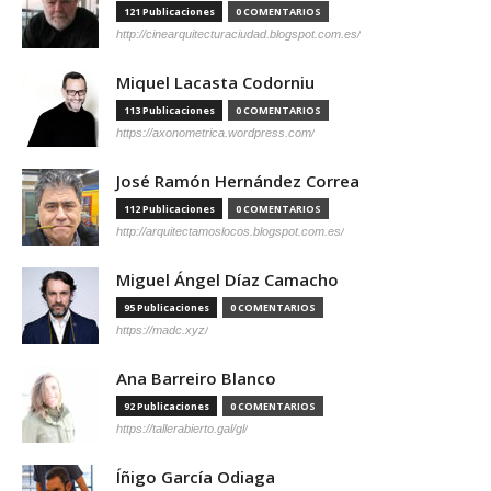
121 Publicaciones
0 COMENTARIOS
http://cinearquitecturaciudad.blogspot.com.es/
Miquel Lacasta Codorniu
113 Publicaciones
0 COMENTARIOS
https://axonometrica.wordpress.com/
José Ramón Hernández Correa
112 Publicaciones
0 COMENTARIOS
http://arquitectamoslocos.blogspot.com.es/
Miguel Ángel Díaz Camacho
95 Publicaciones
0 COMENTARIOS
https://madc.xyz/
Ana Barreiro Blanco
92 Publicaciones
0 COMENTARIOS
https://tallerabierto.gal/gl/
Íñigo García Odiaga