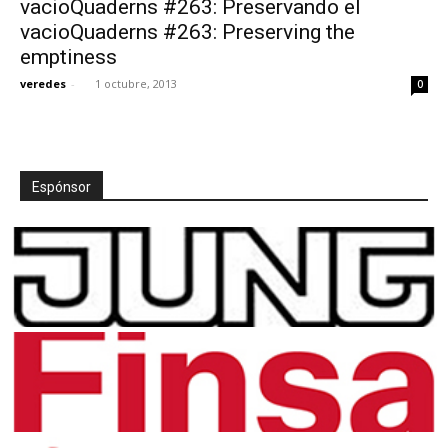
vacioQuaderns #263: Preservando el
vacioQuaderns #263: Preserving the
emptiness
veredes
-
1 octubre, 2013
0
[:]
Espónsor