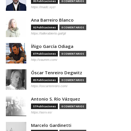
95 Publicaciones
0 COMENTARIOS
https://madc.xyz/
Ana Barreiro Blanco
92 Publicaciones
0 COMENTARIOS
https://tallerabierto.gal/gl/
Íñigo García Odiaga
87 Publicaciones
0 COMENTARIOS
http://vaumm.com/
Óscar Tenreiro Degwitz
85 Publicaciones
0 COMENTARIOS
https://oscartenreiro.com/
Antonio S. Río Vázquez
57 Publicaciones
0 COMENTARIOS
https://asrv.es/
Marcelo Gardinetti