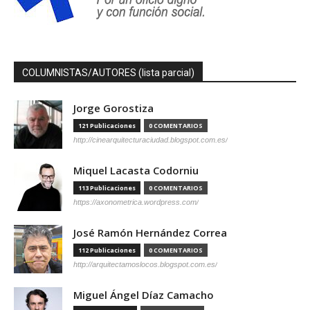
COLUMNISTAS/AUTORES (lista parcial)
Jorge Gorostiza
121 Publicaciones
0 COMENTARIOS
http://cinearquitecturaciudad.blogspot.com.es/
Miquel Lacasta Codorniu
113 Publicaciones
0 COMENTARIOS
https://axonometrica.wordpress.com/
José Ramón Hernández Correa
112 Publicaciones
0 COMENTARIOS
http://arquitectamoslocos.blogspot.com.es/
Miguel Ángel Díaz Camacho