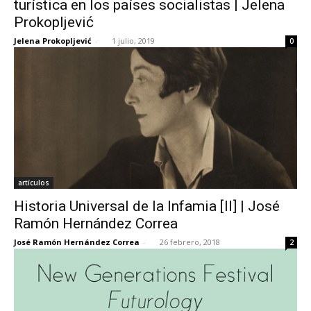
turística en los países socialistas | Jelena
Prokopljević
Jelena Prokopljević
-
1 julio, 2019
0
[:]
artículos
Historia Universal de la Infamia [II] | José
Ramón Hernández Correa
José Ramón Hernández Correa
-
26 febrero, 2018
2