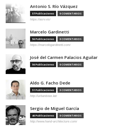
Antonio S. Río Vázquez
57 Publicaciones
0 COMENTARIOS
https://asrv.es/
Marcelo Gardinetti
56 Publicaciones
0 COMENTARIOS
https://marcelogardinetti.com/
José del Carmen Palacios Aguilar
56 Publicaciones
0 COMENTARIOS
Aldo G. Facho Dede
51 Publicaciones
0 COMENTARIOS
http://urbanistas.lat/
Sergio de Miguel García
46 Publicaciones
0 COMENTARIOS
http://www.hand-architecture.com/