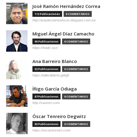
José Ramón Hernández Correa
112 Publicaciones
0 COMENTARIOS
http://arquitectamoslocos.blogspot.com.es/
Miguel Ángel Díaz Camacho
95 Publicaciones
0 COMENTARIOS
https://madc.xyz/
Ana Barreiro Blanco
92 Publicaciones
0 COMENTARIOS
https://tallerabierto.gal/gl/
Íñigo García Odiaga
87 Publicaciones
0 COMENTARIOS
http://vaumm.com/
Óscar Tenreiro Degwitz
85 Publicaciones
0 COMENTARIOS
https://oscartenreiro.com/