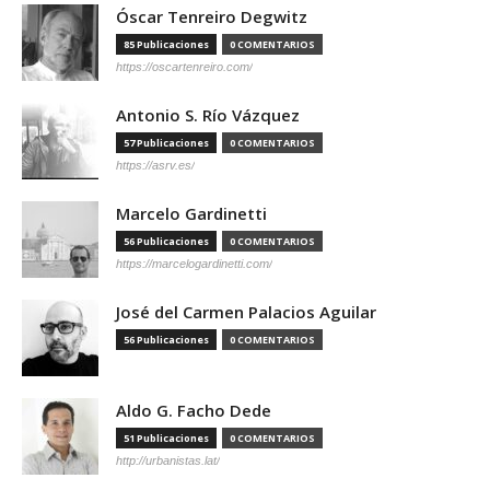
Óscar Tenreiro Degwitz
85 Publicaciones
0 COMENTARIOS
https://oscartenreiro.com/
Antonio S. Río Vázquez
57 Publicaciones
0 COMENTARIOS
https://asrv.es/
Marcelo Gardinetti
56 Publicaciones
0 COMENTARIOS
https://marcelogardinetti.com/
José del Carmen Palacios Aguilar
56 Publicaciones
0 COMENTARIOS
Aldo G. Facho Dede
51 Publicaciones
0 COMENTARIOS
http://urbanistas.lat/