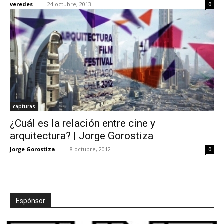
veredes
-
24 octubre, 2013
0
[:]
capturas
¿Cuál es la relación entre cine y
arquitectura? | Jorge Gorostiza
Jorge Gorostiza
-
8 octubre, 2012
0
Espónsor