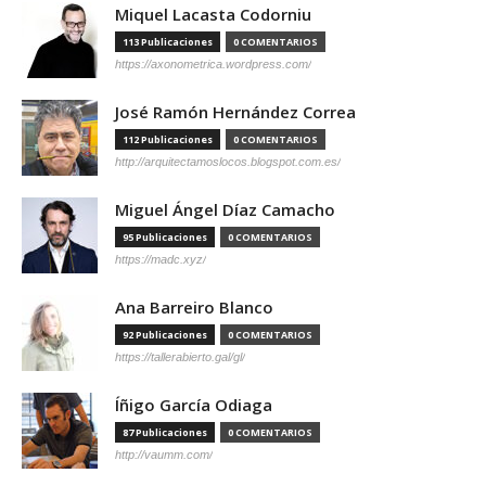
Miquel Lacasta Codorniu
113 Publicaciones
0 COMENTARIOS
https://axonometrica.wordpress.com/
José Ramón Hernández Correa
112 Publicaciones
0 COMENTARIOS
http://arquitectamoslocos.blogspot.com.es/
Miguel Ángel Díaz Camacho
95 Publicaciones
0 COMENTARIOS
https://madc.xyz/
Ana Barreiro Blanco
92 Publicaciones
0 COMENTARIOS
https://tallerabierto.gal/gl/
Íñigo García Odiaga
87 Publicaciones
0 COMENTARIOS
http://vaumm.com/