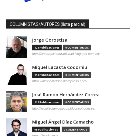
COLUMNISTAS/AUTORES (lista parcial)
Jorge Gorostiza
121 Publicaciones
0 COMENTARIOS
http://cinearquitecturaciudad.blogspot.com.es/
Miquel Lacasta Codorniu
113 Publicaciones
0 COMENTARIOS
https://axonometrica.wordpress.com/
José Ramón Hernández Correa
112 Publicaciones
0 COMENTARIOS
http://arquitectamoslocos.blogspot.com.es/
Miguel Ángel Díaz Camacho
95 Publicaciones
0 COMENTARIOS
https://madc.xyz/