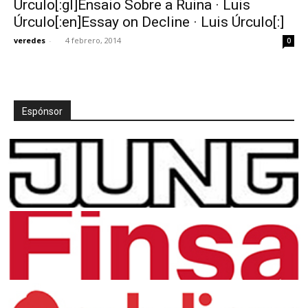
Úrculo[:gl]Ensaio Sobre a Ruina · Luis
Úrculo[:en]Essay on Decline · Luis Úrculo[:]
veredes
-
4 febrero, 2014
0
[:]
Espónsor