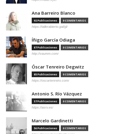
Ana Barreiro Blanco
92 Publicaciones
0 COMENTARIOS
https://tallerabierto.gal/gl/
Íñigo García Odiaga
87 Publicaciones
0 COMENTARIOS
http://vaumm.com/
Óscar Tenreiro Degwitz
85 Publicaciones
0 COMENTARIOS
https://oscartenreiro.com/
Antonio S. Río Vázquez
57 Publicaciones
0 COMENTARIOS
https://asrv.es/
Marcelo Gardinetti
56 Publicaciones
0 COMENTARIOS