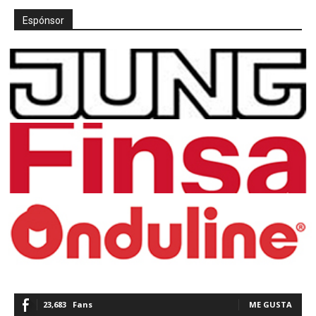
Espónsor
23,683
Fans
ME GUSTA