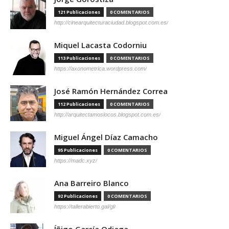
121 Publicaciones
0 COMENTARIOS
http://cinearquitecturaciudad.blogspot.com.es/
Miquel Lacasta Codorniu
113 Publicaciones
0 COMENTARIOS
https://axonometrica.wordpress.com/
José Ramón Hernández Correa
112 Publicaciones
0 COMENTARIOS
http://arquitectamoslocos.blogspot.com.es/
Miguel Ángel Díaz Camacho
95 Publicaciones
0 COMENTARIOS
https://madc.xyz/
Ana Barreiro Blanco
92 Publicaciones
0 COMENTARIOS
https://tallerabierto.gal/gl/
Íñigo García Odiaga