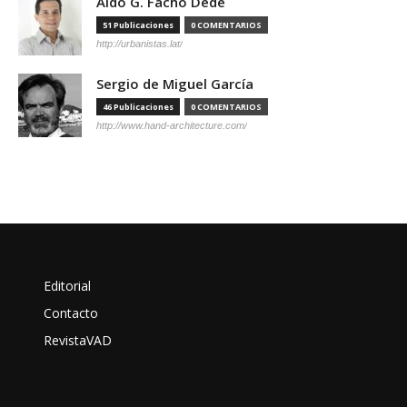
Aldo G. Facho Dede
51 Publicaciones
0 COMENTARIOS
http://urbanistas.lat/
Sergio de Miguel García
46 Publicaciones
0 COMENTARIOS
http://www.hand-architecture.com/
Editorial
Contacto
RevistaVAD