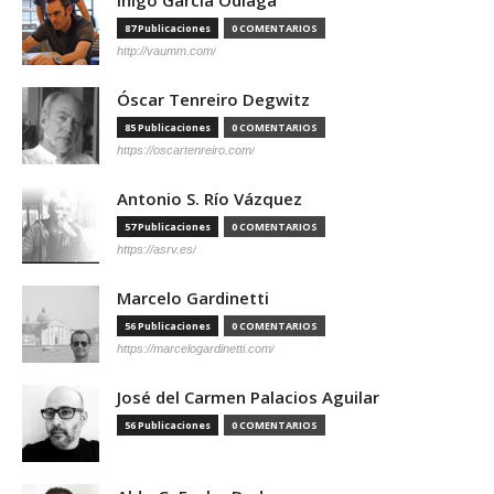
87 Publicaciones
0 COMENTARIOS
http://vaumm.com/
Óscar Tenreiro Degwitz
85 Publicaciones
0 COMENTARIOS
https://oscartenreiro.com/
Antonio S. Río Vázquez
57 Publicaciones
0 COMENTARIOS
https://asrv.es/
Marcelo Gardinetti
56 Publicaciones
0 COMENTARIOS
https://marcelogardinetti.com/
José del Carmen Palacios Aguilar
56 Publicaciones
0 COMENTARIOS