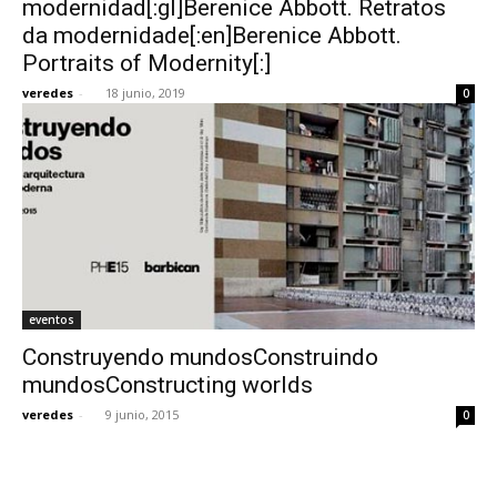
modernidad[:gl]Berenice Abbott. Retratos
da modernidade[:en]Berenice Abbott.
Portraits of Modernity[:]
veredes
-
18 junio, 2019
0
[:]
eventos
Construyendo mundosConstruindo
mundosConstructing worlds
veredes
-
9 junio, 2015
0