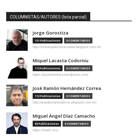
COLUMNISTAS/AUTORES (lista parcial)
Jorge Gorostiza
121 Publicaciones
0 COMENTARIOS
http://cinearquitecturaciudad.blogspot.com.es/
Miquel Lacasta Codorniu
113 Publicaciones
0 COMENTARIOS
https://axonometrica.wordpress.com/
José Ramón Hernández Correa
112 Publicaciones
0 COMENTARIOS
http://arquitectamoslocos.blogspot.com.es/
Miguel Ángel Díaz Camacho
95 Publicaciones
0 COMENTARIOS
https://madc.xyz/