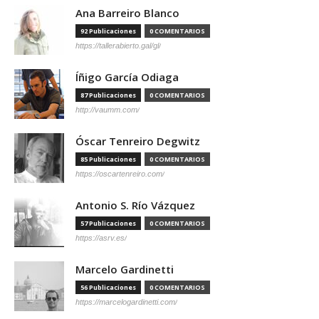
Ana Barreiro Blanco
92 Publicaciones
0 COMENTARIOS
https://tallerabierto.gal/gl/
Íñigo García Odiaga
87 Publicaciones
0 COMENTARIOS
http://vaumm.com/
Óscar Tenreiro Degwitz
85 Publicaciones
0 COMENTARIOS
https://oscartenreiro.com/
Antonio S. Río Vázquez
57 Publicaciones
0 COMENTARIOS
https://asrv.es/
Marcelo Gardinetti
56 Publicaciones
0 COMENTARIOS
https://marcelogardinetti.com/