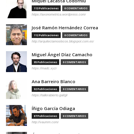
Miquel Lacasta Codorniu
113 Publicaciones
0 COMENTARIOS
https://axonometrica.wordpress.com/
José Ramón Hernández Correa
112 Publicaciones
0 COMENTARIOS
http://arquitectamoslocos.blogspot.com.es/
Miguel Ángel Díaz Camacho
95 Publicaciones
0 COMENTARIOS
https://madc.xyz/
Ana Barreiro Blanco
92 Publicaciones
0 COMENTARIOS
https://tallerabierto.gal/gl/
Íñigo García Odiaga
87 Publicaciones
0 COMENTARIOS
http://vaumm.com/