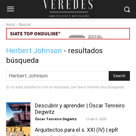
Inicio
Buscar
Herbert Johnson
- resultados
búsqueda
Search
Si no está satisfecho con el resultado, por favor intente otra búsqueda.
Descubrir y aprender | Óscar Tenreiro
Degwitz
Óscar Tenreiro Degwitz
-
13 abril, 2020
Arquitectos para el s. XXI (IV) | epR