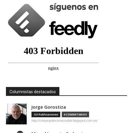
Columnistas destacados
Jorge Gorostiza
121 Publicaciones
0 COMENTARIOS
http://cinearquitecturaciudad.blogspot.com.es/