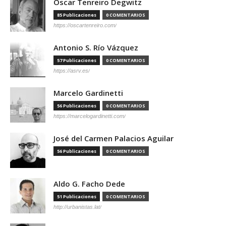
Óscar Tenreiro Degwitz
85 Publicaciones
0 COMENTARIOS
https://oscartenreiro.com/
Antonio S. Río Vázquez
57 Publicaciones
0 COMENTARIOS
https://asrv.es/
Marcelo Gardinetti
56 Publicaciones
0 COMENTARIOS
https://marcelogardinetti.com/
José del Carmen Palacios Aguilar
56 Publicaciones
0 COMENTARIOS
Aldo G. Facho Dede
51 Publicaciones
0 COMENTARIOS
http://urbanistas.lat/