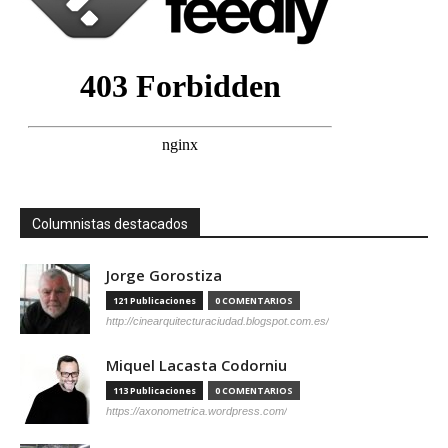
Columnistas destacados
Jorge Gorostiza
121 Publicaciones
0 COMENTARIOS
http://cinearquitecturaciudad.blogspot.com.es/
Miquel Lacasta Codorniu
113 Publicaciones
0 COMENTARIOS
https://axonometrica.wordpress.com/