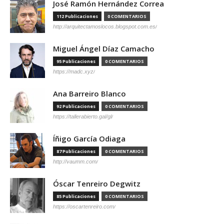
José Ramón Hernández Correa
112 Publicaciones
0 COMENTARIOS
http://arquitectamoslocos.blogspot.com.es/
Miguel Ángel Díaz Camacho
95 Publicaciones
0 COMENTARIOS
https://madc.xyz/
Ana Barreiro Blanco
92 Publicaciones
0 COMENTARIOS
https://tallerabierto.gal/gl/
Íñigo García Odiaga
87 Publicaciones
0 COMENTARIOS
http://vaumm.com/
Óscar Tenreiro Degwitz
85 Publicaciones
0 COMENTARIOS
https://oscartenreiro.com/