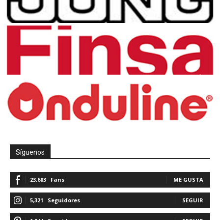
Síguenos
23,683
Fans
ME GUSTA
5,321
Seguidores
SEGUIR