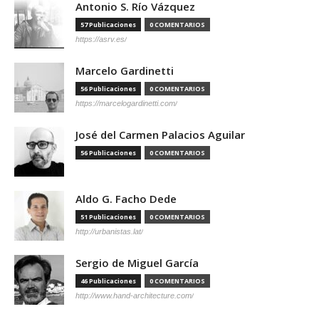
Antonio S. Río Vázquez
57 Publicaciones
0 COMENTARIOS
https://asrv.es/
Marcelo Gardinetti
56 Publicaciones
0 COMENTARIOS
https://marcelogardinetti.com/
José del Carmen Palacios Aguilar
56 Publicaciones
0 COMENTARIOS
Aldo G. Facho Dede
51 Publicaciones
0 COMENTARIOS
http://urbanistas.lat/
Sergio de Miguel García
46 Publicaciones
0 COMENTARIOS
http://www.hand-architecture.com/