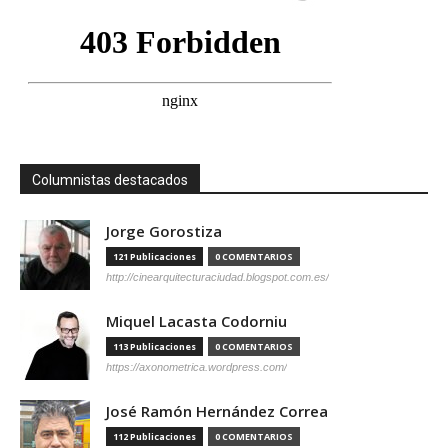
Columnistas destacados
Jorge Gorostiza
121 Publicaciones
0 COMENTARIOS
http://cinearquitecturaciudad.blogspot.com.es/
Miquel Lacasta Codorniu
113 Publicaciones
0 COMENTARIOS
https://axonometrica.wordpress.com/
José Ramón Hernández Correa
112 Publicaciones
0 COMENTARIOS