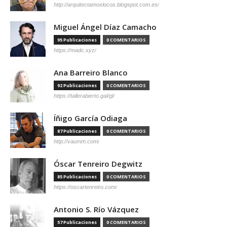
http://arquitectamoslocos.blogspot.com.es/
Miguel Ángel Díaz Camacho
95 Publicaciones
0 COMENTARIOS
https://madc.xyz/
Ana Barreiro Blanco
92 Publicaciones
0 COMENTARIOS
https://tallerabierto.gal/gl/
Íñigo García Odiaga
87 Publicaciones
0 COMENTARIOS
http://vaumm.com/
Óscar Tenreiro Degwitz
85 Publicaciones
0 COMENTARIOS
https://oscartenreiro.com/
Antonio S. Río Vázquez
57 Publicaciones
0 COMENTARIOS