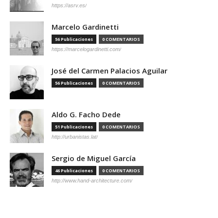
https://asrv.es/
Marcelo Gardinetti
56 Publicaciones
0 COMENTARIOS
https://marcelogardinetti.com/
José del Carmen Palacios Aguilar
56 Publicaciones
0 COMENTARIOS
Aldo G. Facho Dede
51 Publicaciones
0 COMENTARIOS
http://urbanistas.lat/
Sergio de Miguel García
46 Publicaciones
0 COMENTARIOS
http://www.hand-architecture.com/