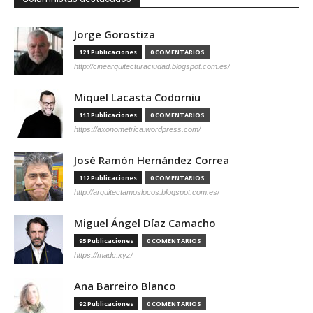
Jorge Gorostiza
121 Publicaciones
0 COMENTARIOS
http://cinearquitecturaciudad.blogspot.com.es/
Miquel Lacasta Codorniu
113 Publicaciones
0 COMENTARIOS
https://axonometrica.wordpress.com/
José Ramón Hernández Correa
112 Publicaciones
0 COMENTARIOS
http://arquitectamoslocos.blogspot.com.es/
Miguel Ángel Díaz Camacho
95 Publicaciones
0 COMENTARIOS
https://madc.xyz/
Ana Barreiro Blanco
92 Publicaciones
0 COMENTARIOS