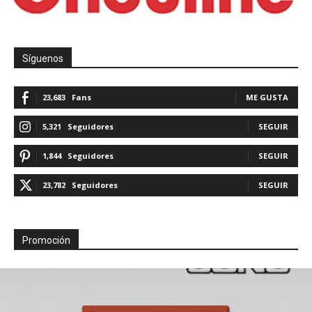
Síguenos
23,683
Fans
ME GUSTA
5,321
Seguidores
SEGUIR
1,844
Seguidores
SEGUIR
23,782
Seguidores
SEGUIR
Promoción