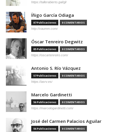
https://tallerabierto.gal/gl/
Íñigo García Odiaga
87 Publicaciones
0 COMENTARIOS
http://vaumm.com/
Óscar Tenreiro Degwitz
85 Publicaciones
0 COMENTARIOS
https://oscartenreiro.com/
Antonio S. Río Vázquez
57 Publicaciones
0 COMENTARIOS
https://asrv.es/
Marcelo Gardinetti
56 Publicaciones
0 COMENTARIOS
https://marcelogardinetti.com/
José del Carmen Palacios Aguilar
56 Publicaciones
0 COMENTARIOS