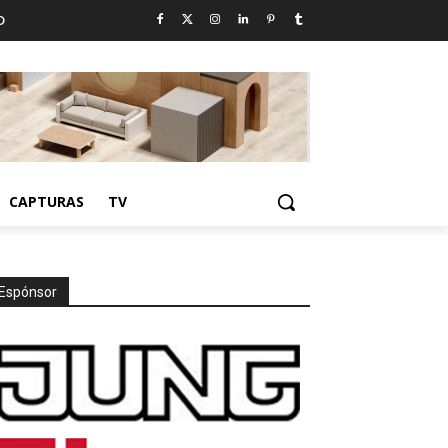
D
CAPTURAS
TV
Espónsor