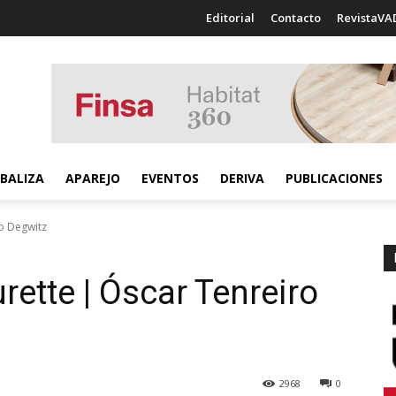
Editorial
Contacto
RevistaVA
BALIZA
APAREJO
EVENTOS
DERIVA
PUBLICACIONES
ro Degwitz
urette | Óscar Tenreiro
2968
0