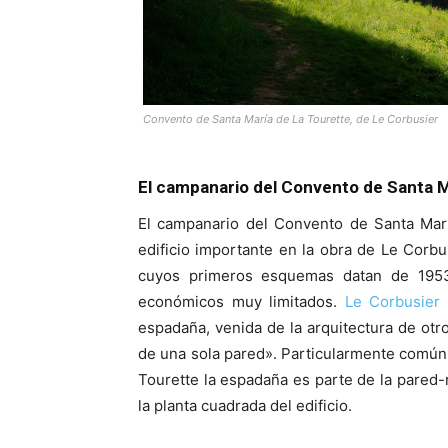
Convento de Santa María de La Tourette, de Le Corbusier
El campanario del Convento de Santa M
El campanario del Convento de Santa Marí
edificio importante en la obra de Le Corbus
cuyos primeros esquemas datan de 1953
económicos muy limitados.
Le Corbusier
r
espadaña, venida de la arquitectura de ot
de una sola pared». Particularmente común 
Tourette la espadaña es parte de la pared
la planta cuadrada del edificio.