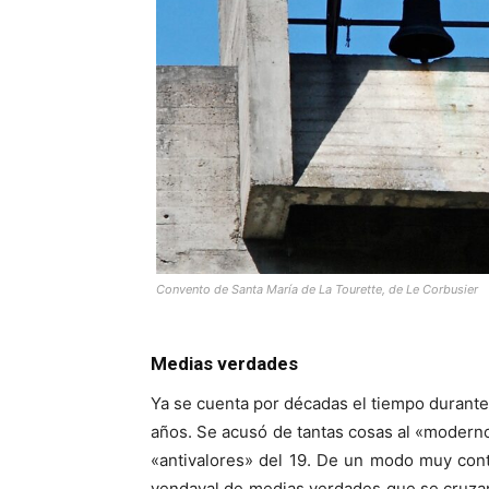
Convento de Santa María de La Tourette, de Le Corbusier
Medias verdades
Ya se cuenta por décadas el tiempo durante 
años. Se acusó de tantas cosas al «moderno
«antivalores» del 19. De un modo muy cont
vendaval de medias verdades que se cruzan