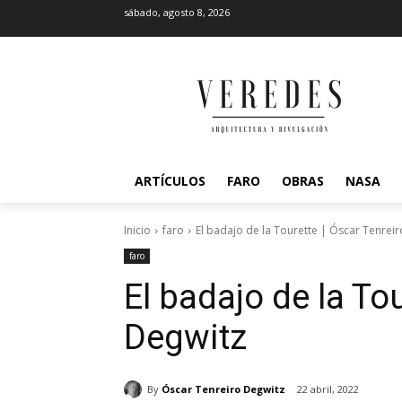
sábado, agosto 8, 2026
ARTÍCULOS
FARO
OBRAS
NASA
Inicio
faro
El badajo de la Tourette | Óscar Tenrei
faro
El badajo de la To
Degwitz
By
Óscar Tenreiro Degwitz
22 abril, 2022