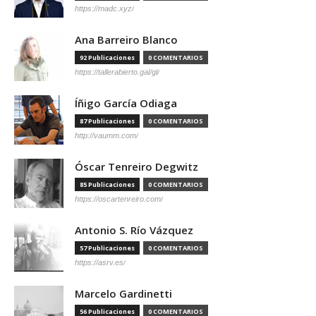
https://madc.xyz/
Ana Barreiro Blanco
92 Publicaciones
0 COMENTARIOS
https://tallerabierto.gal/gl/
Íñigo García Odiaga
87 Publicaciones
0 COMENTARIOS
http://vaumm.com/
Óscar Tenreiro Degwitz
85 Publicaciones
0 COMENTARIOS
https://oscartenreiro.com/
Antonio S. Río Vázquez
57 Publicaciones
0 COMENTARIOS
https://asrv.es/
Marcelo Gardinetti
56 Publicaciones
0 COMENTARIOS