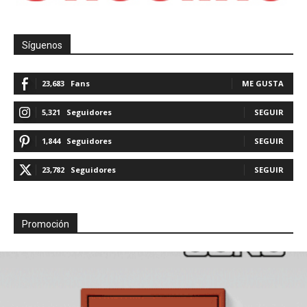
Síguenos
23,683
Fans
ME GUSTA
5,321
Seguidores
SEGUIR
1,844
Seguidores
SEGUIR
23,782
Seguidores
SEGUIR
Promoción