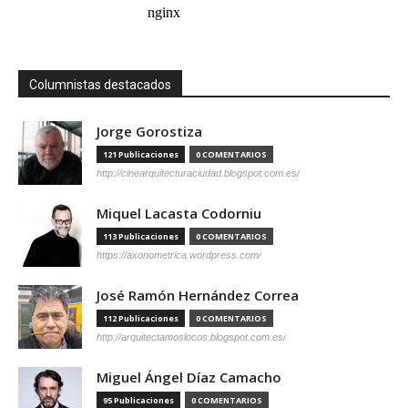
Columnistas destacados
Jorge Gorostiza
121 Publicaciones
0 COMENTARIOS
http://cinearquitecturaciudad.blogspot.com.es/
Miquel Lacasta Codorniu
113 Publicaciones
0 COMENTARIOS
https://axonometrica.wordpress.com/
José Ramón Hernández Correa
112 Publicaciones
0 COMENTARIOS
http://arquitectamoslocos.blogspot.com.es/
Miguel Ángel Díaz Camacho
95 Publicaciones
0 COMENTARIOS