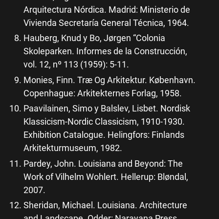
Arquitectura Nórdica. Madrid: Ministerio de
Vivienda Secretaría General Técnica, 1964.
Hauberg, Knud y Bo, Jørgen “Colonia
Skoleparken. Informes de la Construcción,
vol. 12, nº 113 (1959): 5-11.
Monies, Finn. Træ Og Arkitektur. København.
Copenhague: Arkitekternes Forlag, 1958.
Paavilainen, Simo y Balslev, Lisbet. Nordisk
Klassicism-Nordic Classicism, 1910-1930.
Exhibition Catalogue. Helingfors: Finlands
Arkitekturmuseum, 1982.
Pardey, John. Louisiana and Beyond: The
Work of Vilhelm Wohlert. Hellerup: Bløndal,
2007.
Sheridan, Michael. Louisiana. Architecture
and Landscape. Odder: Narayana Press,