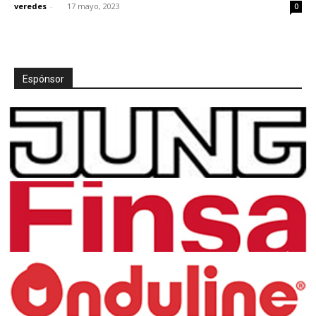
veredes
-
17 mayo, 2023
0
Espónsor
[:]