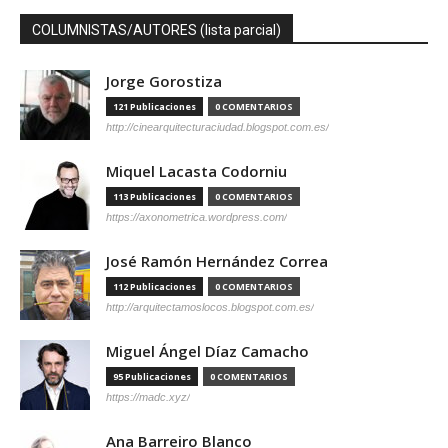
COLUMNISTAS/AUTORES (lista parcial)
Jorge Gorostiza
121 Publicaciones
0 COMENTARIOS
http://cinearquitecturaciudad.blogspot.com.es/
Miquel Lacasta Codorniu
113 Publicaciones
0 COMENTARIOS
https://axonometrica.wordpress.com/
José Ramón Hernández Correa
112 Publicaciones
0 COMENTARIOS
http://arquitectamoslocos.blogspot.com.es/
Miguel Ángel Díaz Camacho
95 Publicaciones
0 COMENTARIOS
https://madc.xyz/
Ana Barreiro Blanco