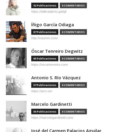
92 Publicaciones
0 COMENTARIOS
https://tallerabierto.gal/gl/
Íñigo García Odiaga
87 Publicaciones
0 COMENTARIOS
http://vaumm.com/
Óscar Tenreiro Degwitz
85 Publicaciones
0 COMENTARIOS
https://oscartenreiro.com/
Antonio S. Río Vázquez
57 Publicaciones
0 COMENTARIOS
https://asrv.es/
Marcelo Gardinetti
56 Publicaciones
0 COMENTARIOS
https://marcelogardinetti.com/
José del Carmen Palacios Aguilar