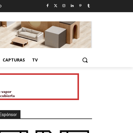
D
CAPTURAS
TV
Espónsor