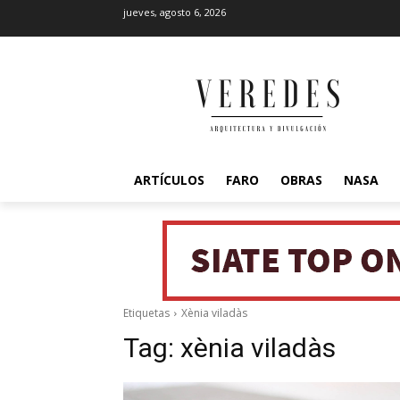
jueves, agosto 6, 2026
ARTÍCULOS
FARO
OBRAS
NASA
Etiquetas
Xènia viladàs
Tag:
xènia viladàs