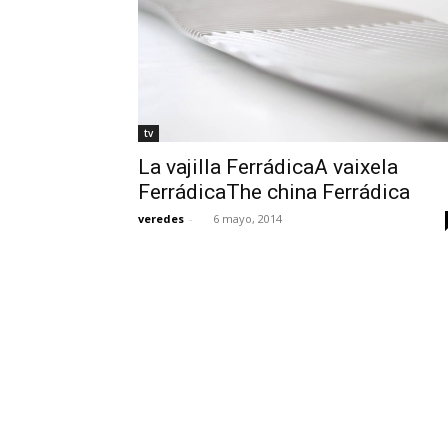
tv
La vajilla FerrádicaA vaixela
FerrádicaThe china Ferrádica
veredes
-
6 mayo, 2014