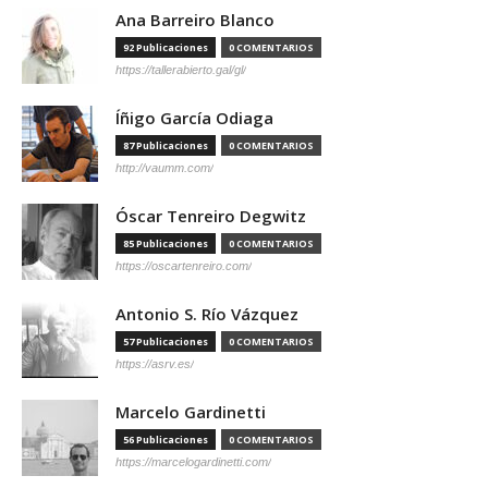
Ana Barreiro Blanco
92 Publicaciones
0 COMENTARIOS
https://tallerabierto.gal/gl/
Íñigo García Odiaga
87 Publicaciones
0 COMENTARIOS
http://vaumm.com/
Óscar Tenreiro Degwitz
85 Publicaciones
0 COMENTARIOS
https://oscartenreiro.com/
Antonio S. Río Vázquez
57 Publicaciones
0 COMENTARIOS
https://asrv.es/
Marcelo Gardinetti
56 Publicaciones
0 COMENTARIOS
https://marcelogardinetti.com/