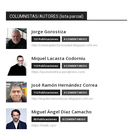
COLUMNISTAS/AUTORES (lista parcial)
Jorge Gorostiza
121 Publicaciones
0 COMENTARIOS
http://cinearquitecturaciudad.blogspot.com.es/
Miquel Lacasta Codorniu
113 Publicaciones
0 COMENTARIOS
https://axonometrica.wordpress.com/
José Ramón Hernández Correa
112 Publicaciones
0 COMENTARIOS
http://arquitectamoslocos.blogspot.com.es/
Miguel Ángel Díaz Camacho
95 Publicaciones
0 COMENTARIOS
https://madc.xyz/