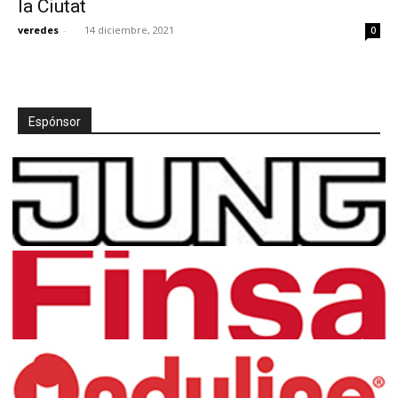
la Ciutat
veredes
-
14 diciembre, 2021
0
[:]
Espónsor