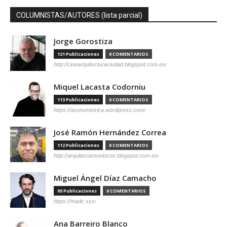
COLUMNISTAS/AUTORES (lista parcial)
Jorge Gorostiza
121 Publicaciones
0 COMENTARIOS
http://cinearquitecturaciudad.blogspot.com.es/
Miquel Lacasta Codorniu
113 Publicaciones
0 COMENTARIOS
https://axonometrica.wordpress.com/
José Ramón Hernández Correa
112 Publicaciones
0 COMENTARIOS
http://arquitectamoslocos.blogspot.com.es/
Miguel Ángel Díaz Camacho
95 Publicaciones
0 COMENTARIOS
https://madc.xyz/
Ana Barreiro Blanco