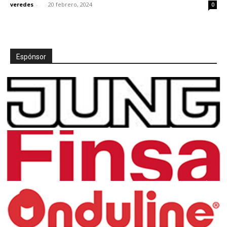
veredes
-
20 febrero, 2024
0
Espónsor
[:]