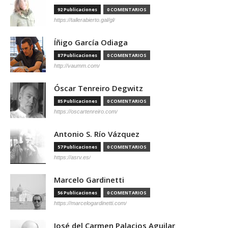
92 Publicaciones
0 COMENTARIOS
https://tallerabierto.gal/gl/
Íñigo García Odiaga
87 Publicaciones
0 COMENTARIOS
http://vaumm.com/
Óscar Tenreiro Degwitz
85 Publicaciones
0 COMENTARIOS
https://oscartenreiro.com/
Antonio S. Río Vázquez
57 Publicaciones
0 COMENTARIOS
https://asrv.es/
Marcelo Gardinetti
56 Publicaciones
0 COMENTARIOS
https://marcelogardinetti.com/
José del Carmen Palacios Aguilar