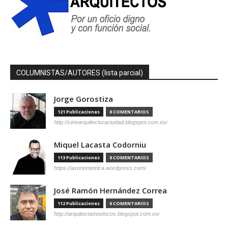
COLUMNISTAS/AUTORES (lista parcial)
Jorge Gorostiza
121 Publicaciones
0 COMENTARIOS
http://cinearquitecturaciudad.blogspot.com.es/
Miquel Lacasta Codorniu
113 Publicaciones
0 COMENTARIOS
https://axonometrica.wordpress.com/
José Ramón Hernández Correa
112 Publicaciones
0 COMENTARIOS
http://arquitectamoslocos.blogspot.com.es/