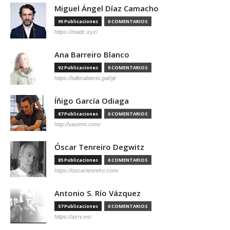
Miguel Ángel Díaz Camacho
95 Publicaciones
0 COMENTARIOS
https://madc.xyz/
Ana Barreiro Blanco
92 Publicaciones
0 COMENTARIOS
https://tallerabierto.gal/gl/
Íñigo García Odiaga
87 Publicaciones
0 COMENTARIOS
http://vaumm.com/
Óscar Tenreiro Degwitz
85 Publicaciones
0 COMENTARIOS
https://oscartenreiro.com/
Antonio S. Río Vázquez
57 Publicaciones
0 COMENTARIOS
https://asrv.es/