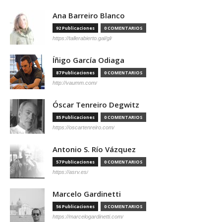
Ana Barreiro Blanco
92 Publicaciones
0 COMENTARIOS
https://tallerabierto.gal/gl/
Íñigo García Odiaga
87 Publicaciones
0 COMENTARIOS
http://vaumm.com/
Óscar Tenreiro Degwitz
85 Publicaciones
0 COMENTARIOS
https://oscartenreiro.com/
Antonio S. Río Vázquez
57 Publicaciones
0 COMENTARIOS
https://asrv.es/
Marcelo Gardinetti
56 Publicaciones
0 COMENTARIOS
https://marcelogardinetti.com/