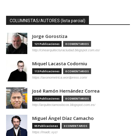
COLUMNISTAS/AUTORES (lista parcial)
Jorge Gorostiza
121 Publicaciones
0 COMENTARIOS
http://cinearquitecturaciudad.blogspot.com.es/
Miquel Lacasta Codorniu
113 Publicaciones
0 COMENTARIOS
https://axonometrica.wordpress.com/
José Ramón Hernández Correa
112 Publicaciones
0 COMENTARIOS
http://arquitectamoslocos.blogspot.com.es/
Miguel Ángel Díaz Camacho
95 Publicaciones
0 COMENTARIOS
https://madc.xyz/