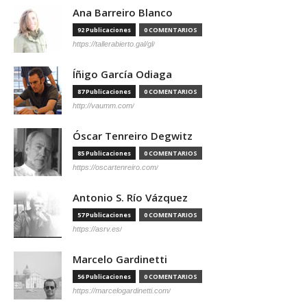
Ana Barreiro Blanco
92 Publicaciones
0 COMENTARIOS
https://tallerabierto.gal/gl/
Íñigo García Odiaga
87 Publicaciones
0 COMENTARIOS
http://vaumm.com/
Óscar Tenreiro Degwitz
85 Publicaciones
0 COMENTARIOS
https://oscartenreiro.com/
Antonio S. Río Vázquez
57 Publicaciones
0 COMENTARIOS
https://asrv.es/
Marcelo Gardinetti
56 Publicaciones
0 COMENTARIOS
https://marcelogardinetti.com/