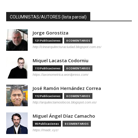
COLUMNISTAS/AUTORES (lista parcial)
Jorge Gorostiza
121 Publicaciones
0 COMENTARIOS
http://cinearquitecturaciudad.blogspot.com.es/
Miquel Lacasta Codorniu
113 Publicaciones
0 COMENTARIOS
https://axonometrica.wordpress.com/
José Ramón Hernández Correa
112 Publicaciones
0 COMENTARIOS
http://arquitectamoslocos.blogspot.com.es/
Miguel Ángel Díaz Camacho
95 Publicaciones
0 COMENTARIOS
https://madc.xyz/