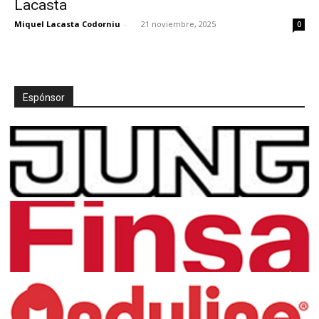
Lacasta
Miquel Lacasta Codorniu
-
21 noviembre, 2025
0
[:]
Espónsor