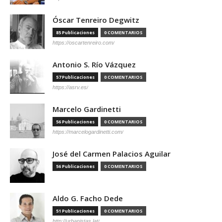
Óscar Tenreiro Degwitz
85 Publicaciones
0 COMENTARIOS
https://oscartenreiro.com/
Antonio S. Río Vázquez
57 Publicaciones
0 COMENTARIOS
https://asrv.es/
Marcelo Gardinetti
56 Publicaciones
0 COMENTARIOS
https://marcelogardinetti.com/
José del Carmen Palacios Aguilar
56 Publicaciones
0 COMENTARIOS
Aldo G. Facho Dede
51 Publicaciones
0 COMENTARIOS
http://urbanistas.lat/