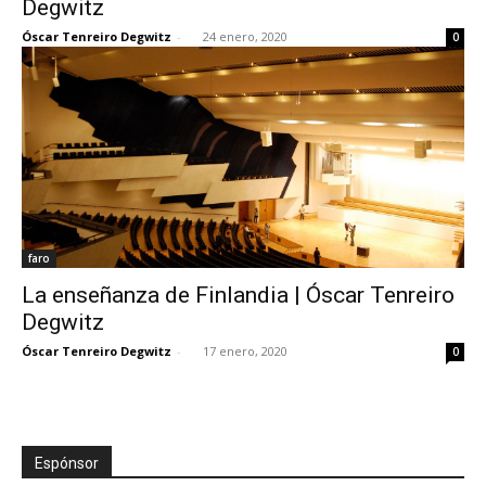
Degwitz
Óscar Tenreiro Degwitz
-
24 enero, 2020
0
[:]
faro
La enseñanza de Finlandia | Óscar Tenreiro
Degwitz
Óscar Tenreiro Degwitz
-
17 enero, 2020
0
Espónsor