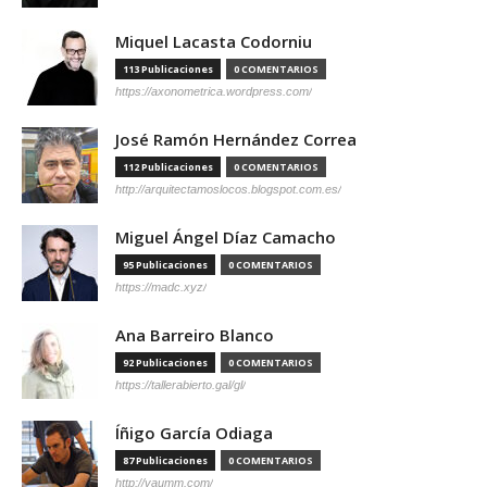
Miquel Lacasta Codorniu
113 Publicaciones
0 COMENTARIOS
https://axonometrica.wordpress.com/
José Ramón Hernández Correa
112 Publicaciones
0 COMENTARIOS
http://arquitectamoslocos.blogspot.com.es/
Miguel Ángel Díaz Camacho
95 Publicaciones
0 COMENTARIOS
https://madc.xyz/
Ana Barreiro Blanco
92 Publicaciones
0 COMENTARIOS
https://tallerabierto.gal/gl/
Íñigo García Odiaga
87 Publicaciones
0 COMENTARIOS
http://vaumm.com/