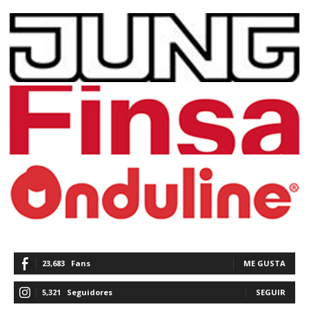
23,683
Fans
ME GUSTA
5,321
Seguidores
SEGUIR