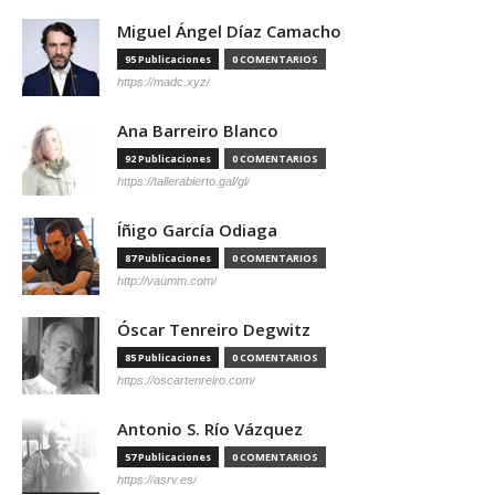
Miguel Ángel Díaz Camacho
95 Publicaciones
0 COMENTARIOS
https://madc.xyz/
Ana Barreiro Blanco
92 Publicaciones
0 COMENTARIOS
https://tallerabierto.gal/gl/
Íñigo García Odiaga
87 Publicaciones
0 COMENTARIOS
http://vaumm.com/
Óscar Tenreiro Degwitz
85 Publicaciones
0 COMENTARIOS
https://oscartenreiro.com/
Antonio S. Río Vázquez
57 Publicaciones
0 COMENTARIOS
https://asrv.es/