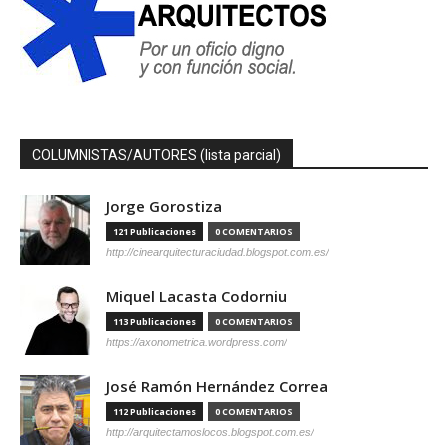
COLUMNISTAS/AUTORES (lista parcial)
Jorge Gorostiza
121 Publicaciones
0 COMENTARIOS
http://cinearquitecturaciudad.blogspot.com.es/
Miquel Lacasta Codorniu
113 Publicaciones
0 COMENTARIOS
https://axonometrica.wordpress.com/
José Ramón Hernández Correa
112 Publicaciones
0 COMENTARIOS
http://arquitectamoslocos.blogspot.com.es/