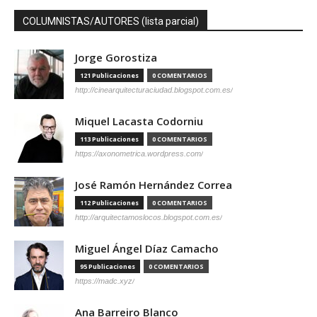
COLUMNISTAS/AUTORES (lista parcial)
Jorge Gorostiza
121 Publicaciones
0 COMENTARIOS
http://cinearquitecturaciudad.blogspot.com.es/
Miquel Lacasta Codorniu
113 Publicaciones
0 COMENTARIOS
https://axonometrica.wordpress.com/
José Ramón Hernández Correa
112 Publicaciones
0 COMENTARIOS
http://arquitectamoslocos.blogspot.com.es/
Miguel Ángel Díaz Camacho
95 Publicaciones
0 COMENTARIOS
https://madc.xyz/
Ana Barreiro Blanco