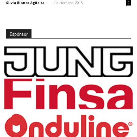
Silvia Blanco Agüeira
-
4 diciembre, 2015
0
Espónsor
[:]