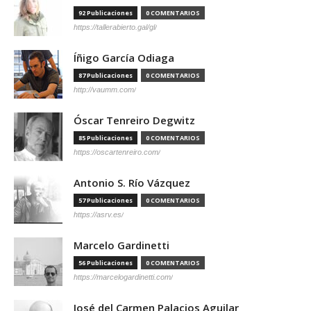
92 Publicaciones
0 COMENTARIOS
https://tallerabierto.gal/gl/
Íñigo García Odiaga
87 Publicaciones
0 COMENTARIOS
http://vaumm.com/
Óscar Tenreiro Degwitz
85 Publicaciones
0 COMENTARIOS
https://oscartenreiro.com/
Antonio S. Río Vázquez
57 Publicaciones
0 COMENTARIOS
https://asrv.es/
Marcelo Gardinetti
56 Publicaciones
0 COMENTARIOS
https://marcelogardinetti.com/
José del Carmen Palacios Aguilar