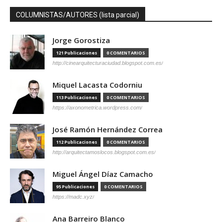
COLUMNISTAS/AUTORES (lista parcial)
Jorge Gorostiza
121 Publicaciones
0 COMENTARIOS
http://cinearquitecturaciudad.blogspot.com.es/
Miquel Lacasta Codorniu
113 Publicaciones
0 COMENTARIOS
https://axonometrica.wordpress.com/
José Ramón Hernández Correa
112 Publicaciones
0 COMENTARIOS
http://arquitectamoslocos.blogspot.com.es/
Miguel Ángel Díaz Camacho
95 Publicaciones
0 COMENTARIOS
https://madc.xyz/
Ana Barreiro Blanco