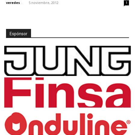
veredes
-
5 noviembre, 2012
1
Espónsor
[:]