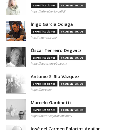
92 Publicaciones
0 COMENTARIOS
https://tallerabierto.gal/gl/
Íñigo García Odiaga
87 Publicaciones
0 COMENTARIOS
http://vaumm.com/
Óscar Tenreiro Degwitz
85 Publicaciones
0 COMENTARIOS
https://oscartenreiro.com/
Antonio S. Río Vázquez
57 Publicaciones
0 COMENTARIOS
https://asrv.es/
Marcelo Gardinetti
56 Publicaciones
0 COMENTARIOS
https://marcelogardinetti.com/
José del Carmen Palacios Aguilar