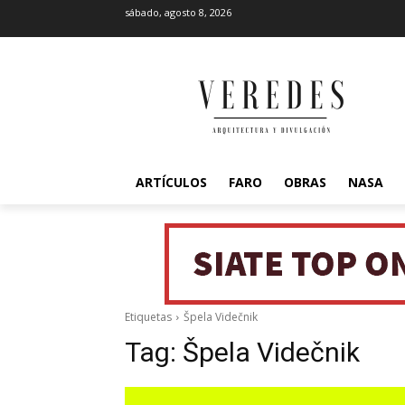
sábado, agosto 8, 2026
ARTÍCULOS
FARO
OBRAS
NASA
Etiquetas
Špela Videčnik
Tag:
Špela Videčnik