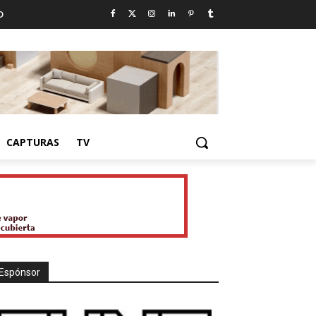
D
CAPTURAS
TV
Espónsor