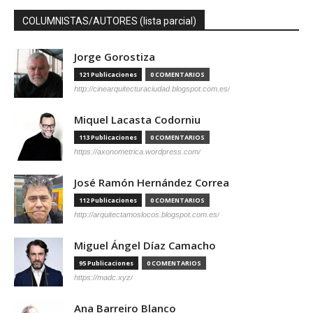
COLUMNISTAS/AUTORES (lista parcial)
Jorge Gorostiza
121 Publicaciones
0 COMENTARIOS
http://cinearquitecturaciudad.blogspot.com.es/
Miquel Lacasta Codorniu
113 Publicaciones
0 COMENTARIOS
https://axonometrica.wordpress.com/
José Ramón Hernández Correa
112 Publicaciones
0 COMENTARIOS
http://arquitectamoslocos.blogspot.com.es/
Miguel Ángel Díaz Camacho
95 Publicaciones
0 COMENTARIOS
https://madc.xyz/
Ana Barreiro Blanco