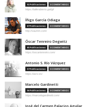
92 Publicaciones
0 COMENTARIOS
https://tallerabierto.gal/gl/
Íñigo García Odiaga
87 Publicaciones
0 COMENTARIOS
http://vaumm.com/
Óscar Tenreiro Degwitz
85 Publicaciones
0 COMENTARIOS
https://oscartenreiro.com/
Antonio S. Río Vázquez
57 Publicaciones
0 COMENTARIOS
https://asrv.es/
Marcelo Gardinetti
56 Publicaciones
0 COMENTARIOS
https://marcelogardinetti.com/
José del Carmen Palacios Aguilar