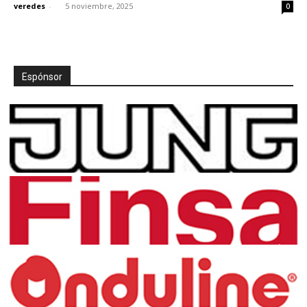
veredes
-
5 noviembre, 2025
0
Espónsor
[:]