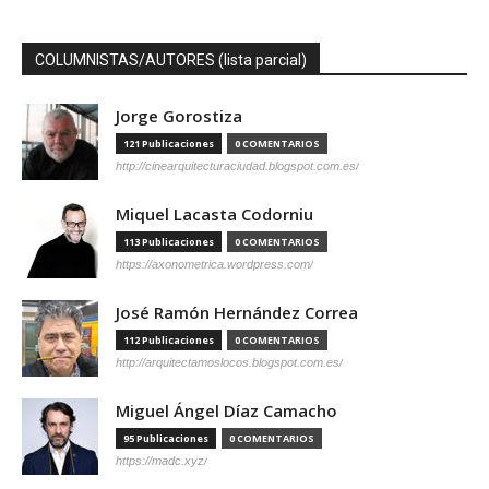
COLUMNISTAS/AUTORES (lista parcial)
Jorge Gorostiza
121 Publicaciones
0 COMENTARIOS
http://cinearquitecturaciudad.blogspot.com.es/
Miquel Lacasta Codorniu
113 Publicaciones
0 COMENTARIOS
https://axonometrica.wordpress.com/
José Ramón Hernández Correa
112 Publicaciones
0 COMENTARIOS
http://arquitectamoslocos.blogspot.com.es/
Miguel Ángel Díaz Camacho
95 Publicaciones
0 COMENTARIOS
https://madc.xyz/