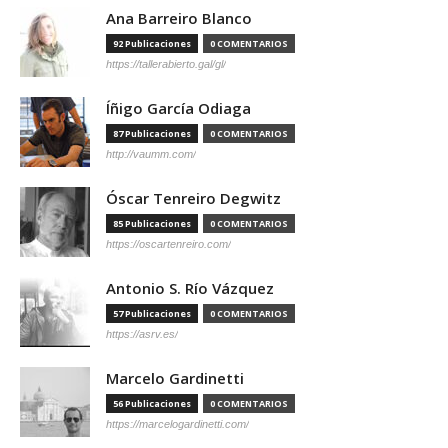
Ana Barreiro Blanco
92 Publicaciones
0 COMENTARIOS
https://tallerabierto.gal/gl/
Íñigo García Odiaga
87 Publicaciones
0 COMENTARIOS
http://vaumm.com/
Óscar Tenreiro Degwitz
85 Publicaciones
0 COMENTARIOS
https://oscartenreiro.com/
Antonio S. Río Vázquez
57 Publicaciones
0 COMENTARIOS
https://asrv.es/
Marcelo Gardinetti
56 Publicaciones
0 COMENTARIOS
https://marcelogardinetti.com/