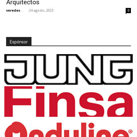
Arquitectos
veredes
-
24 agosto, 2023
0
[:]
Espónsor