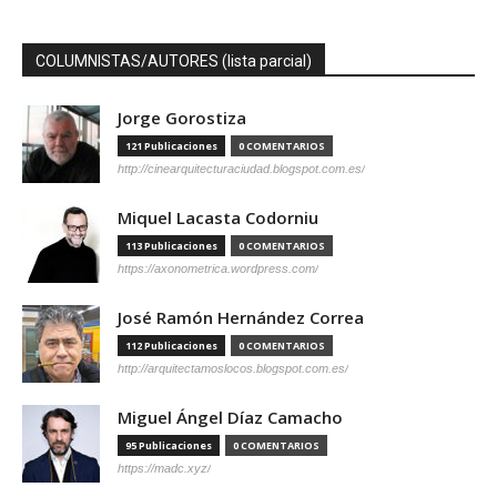
COLUMNISTAS/AUTORES (lista parcial)
Jorge Gorostiza
121 Publicaciones
0 COMENTARIOS
http://cinearquitecturaciudad.blogspot.com.es/
Miquel Lacasta Codorniu
113 Publicaciones
0 COMENTARIOS
https://axonometrica.wordpress.com/
José Ramón Hernández Correa
112 Publicaciones
0 COMENTARIOS
http://arquitectamoslocos.blogspot.com.es/
Miguel Ángel Díaz Camacho
95 Publicaciones
0 COMENTARIOS
https://madc.xyz/