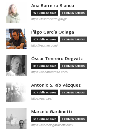
Ana Barreiro Blanco
92 Publicaciones
0 COMENTARIOS
https://tallerabierto.gal/gl/
Íñigo García Odiaga
87 Publicaciones
0 COMENTARIOS
http://vaumm.com/
Óscar Tenreiro Degwitz
85 Publicaciones
0 COMENTARIOS
https://oscartenreiro.com/
Antonio S. Río Vázquez
57 Publicaciones
0 COMENTARIOS
https://asrv.es/
Marcelo Gardinetti
56 Publicaciones
0 COMENTARIOS
https://marcelogardinetti.com/