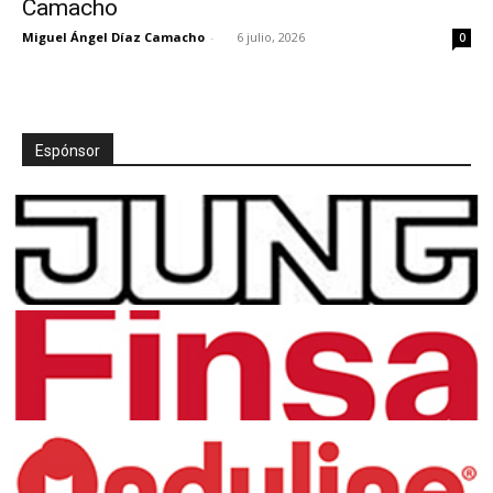
Camacho
Miguel Ángel Díaz Camacho
-
6 julio, 2026
0
[:]
Espónsor